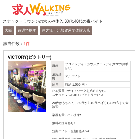
スナック・ラウンジの求人や体入.30代,40代の夜バイト
大阪
待遇で探す
住之江・北加賀屋で体験入店
該当件数：
1
件
VICTORY(ビクトリー)
フロアレディ・カウンターレディ(ママのお手
職種
伝い)
雇用形
アルバイト
態
給与
時給 1,500 円 ～
北加賀屋でナイトワークを始めるなら、
スナック VICTORY (ビクトリー) へ♪
20代はもちろん、30代から40代半ばくらいの方まで大
歓迎!
楽器も置いています!
無料の送りあり♪
短期バイト・全額日払いok