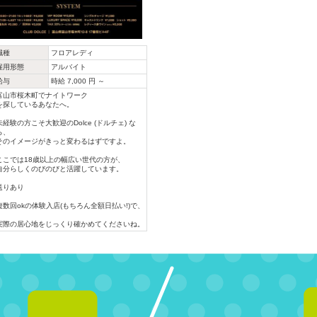
職種
フロアレディ
雇用形態
アルバイト
給与
時給 7,000 円 ～
富山市桜木町でナイトワーク
を探しているあなたへ。
未経験の方こそ大歓迎のDolce (ドルチェ) な
ら、
そのイメージがきっと変わるはずですよ。
ここでは18歳以上の幅広い世代の方が、
自分らしくのびのびと活躍しています。
送りあり
複数回okの体験入店(もちろん全額日払い!)で、
実際の居心地をじっくり確かめてくださいね。