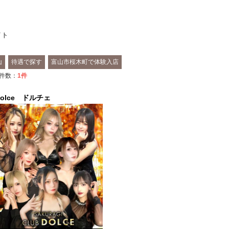
イト
山
待遇で探す
富山市桜木町で体験入店
件数：
1
件
Dolce ドルチェ