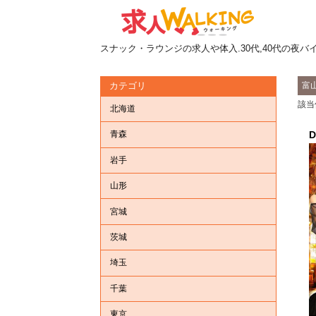
スナック・ラウンジの求人や体入.30代,40代の夜バ
富
カテゴリ
該当
北海道
青森
岩手
山形
宮城
茨城
埼玉
千葉
東京