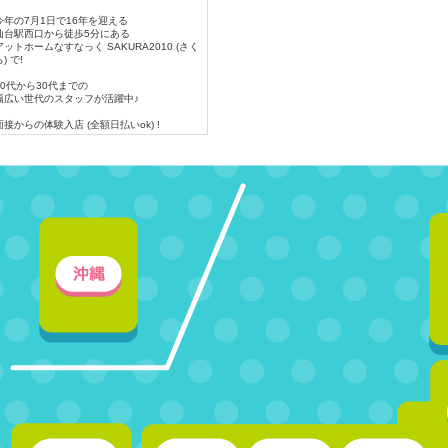
今年の7月1日で16年を迎える
仙台駅西口から徒歩5分にある
アットホームなすなっく SAKURA2010 (さく
) で!
20代から30代までの
幅広い世代のスタッフが活躍中♪
面接からの体験入店 (全額日払いok) !