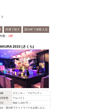
イト
城
待遇で探す
国分町で体験入店
件数：
1
件
AKURA 2010 (さくら)
職種
カウンタ―・フロアレディ
雇用形態
アルバイト
給与
時給 1,400 円 ～
仙台・国分町でナイトワークをお探しなら、