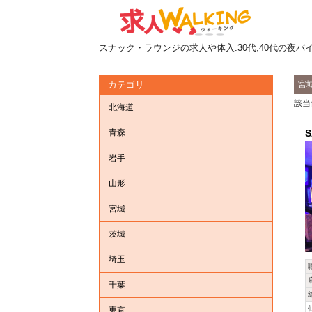
スナック・ラウンジの求人や体入.30代,40代の夜バ
宮
カテゴリ
該当
北海道
S
青森
岩手
山形
宮城
茨城
埼玉
千葉
東京