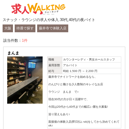
スナック・ラウンジの求人や体入.30代,40代の夜バイト
大阪
待遇で探す
藤井寺で体験入店
該当件数：
1
件
まんま
職種
カウンターレディ・男女ホールスタッフ
雇用形態
アルバイト
給与
時給 1,500 円 ～ 2,200 円
藤井寺でナイトワークを始めるなら、
のんびりと働ける少人数制のキレイなお店
ラウンジ まんま で♪
現在30代の方が日々活躍中で、
今回は20代から40代までの幅広い層を大募集!
送り迎えもあり♪
面接後の体験入店(即日払いok)をしてから決めてくれて
ok♪