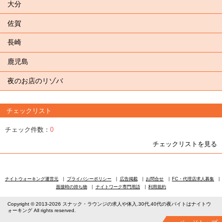
大分
佐賀
長崎
鹿児島
夜のお店のリゾバ
チェックリスト
チェック件数：
0
チェックリストを見る
ナイトウォーキング運営元
プライバシーポリシー
広告掲載
お問合せ
FC・代理店求人募集
面接時の持ち物
ナイトワーク専門用語
利用規約
Copyright © 2013-2026 スナック・ラウンジの求人や体入.30代,40代の夜バイトはナイトウ
ォーキング All rights reserved.