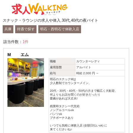
スナック・ラウンジの求人や体入.30代,40代の夜バイト
兵庫
待遇で探す
明石・西明石で体験入店
該当件数：
1
件
M エム
職種
カウンターレディ
雇用形態
アルバイト
給与
時給 2,000 円 ～
明石のスナックMは
少人数制でカウンターメイン、
20代・30代・40代・50代の方まで幅広く大歓迎、
何よりもお話を聞くのが好きだったり
愛嬌があれば大丈夫!
残業時タクシー代支給
ノンアルコールok
パンツok
プチボーナスあり
いつでも気軽に体験入店 (全額日払いok) に
来てくださいね♪