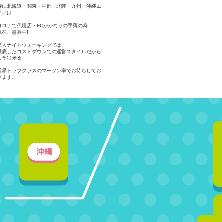
特に北海道・関東・中部・北陸・九州・沖縄エ
リアは
コロナで代理店・FCがかなりの手薄の為、
現在、急募中!!
求人ナイトウォーキングでは、
徹底したコストダウンでの運営スタイルだから
こそ出来る、
業界トップクラスのマージン率でお待ちしてお
ります。