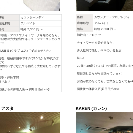
職種
カウンター・フロアレディ
職種
カウンターレディ
雇用形態
アルバイト
雇用形態
アルバイト
給与
時給 2,300 円 ～
給与
時給 2,300 円 ～
和歌山・アロチで
和歌山・アロチでナイトワークを始めるなら、
未経験の方大歓迎でキャストファーストのラウ
ナイトワークを始めるなら、
ンジ
少人数制で優しいママのいるお店
CLUB S (クラブ エス) で始めませんか♪
蝶へ♪
現在、積極採用中ですので20代から30代の方
まで
20歳～40歳くらいまでの幅広い年齢の方
経験問わずどなたでも幅広く大歓迎しています
よ!
毎日楽しみながら頑張っています!
容姿・経験不問
お酒が飲めなくても、営業をしなくてもok
送りあり
面接後の体験入店(即日日払ok)♪
面接からの体験入店ok (即日日払いok)♪
リアスタ
KAREN (カレン)