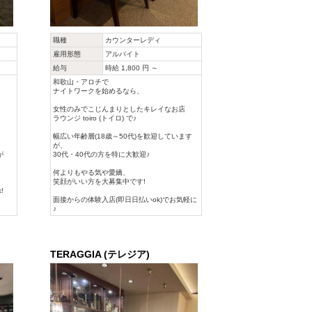
職種
カウンターレディ
雇用形態
アルバイト
給与
時給 1,800 円 ～
和歌山・アロチで
ナイトワークを始めるなら、
女性のみでこじんまりとしたキレイなお店
ラウンジ toiro (トイロ) で♪
幅広い年齢層(18歳～50代)を歓迎しています
が、
が
30代・40代の方を特に大歓迎♪
何よりもやる気や愛嬌、
笑顔がいい方を大募集中です!
!
面接からの体験入店(即日日払いok)でお気軽に
♪
TERAGGIA (テレジア)