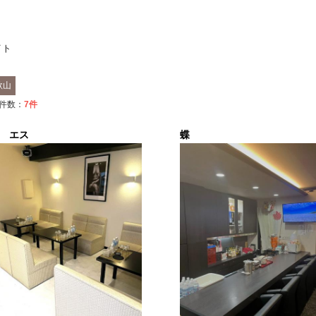
イト
歌山
件数：
7
件
S エス
蝶