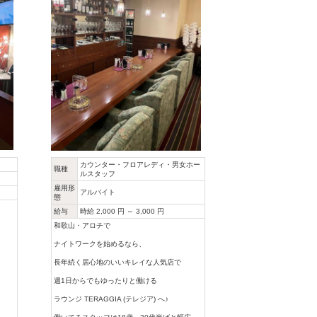
カウンター・フロアレディ・男女ホー
職種
ルスタッフ
雇用形
アルバイト
態
給与
時給 2,000 円 ～ 3,000 円
和歌山・アロチで
ナイトワークを始めるなら、
長年続く居心地のいいキレイな人気店で
週1日からでもゆったりと働ける
ラウンジ TERAGGIA (テレジア) へ♪