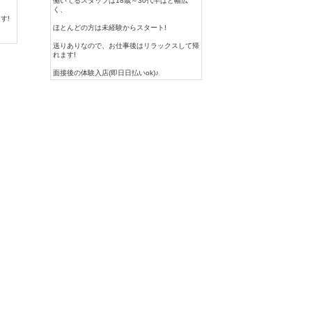
働いてるスタッフは18歳～30代半ばと幅広
く、
す!
ほとんどの方は未経験からスタート!
送りありなので、お仕事後はリラックスして帰
れます!
面接後の体験入店(即日日払いok)♪