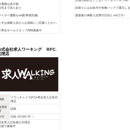
お酒が飲めなくてもノンアルコールでok!
終電後は各方面、
頑張りにはお給与や各種バックで還元しま
自宅まで送りあり
面接後の体験入店(即日日払いok)です♪
マイカー通勤もok(駐車場完備)
まずは体験入店からお気軽にご応募ください。
※男女ホールスタッフ同時募集中
株式会社求人ワーキング ※FC.
代理店
フランチャイズ(FC)•男女求人広告代
職種
理店
雇用形
請負
態
給与
日給 18,000 円 ～
男女求人広告個人代理店
全国で募集中