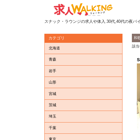
スナック・ラウンジの求人や体入.30代,40代の夜バ
和
カテゴリ
該当
北海道
青森
岩手
山形
宮城
茨城
埼玉
千葉
東京