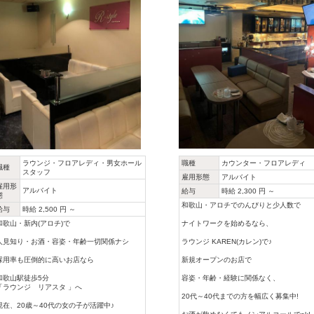
職種
カウンター・フロアレディ
ラウンジ・フロアレディ・男女ホール
職種
スタッフ
雇用形態
アルバイト
雇用形
アルバイト
給与
時給 2,300 円 ～
態
和歌山・アロチでのんびりと少人数で
給与
時給 2,500 円 ～
ナイトワークを始めるなら、
和歌山・新内(アロチ)で
ラウンジ KAREN(カレン)で♪
人見知り・お酒・容姿・年齢一切関係ナシ
新規オープンのお店で
採用率も圧倒的に高いお店なら
容姿・年齢・経験に関係なく、
和歌山駅徒歩5分
「ラウンジ リアスタ 」へ
20代～40代までの方を幅広く募集中!
現在、20歳～40代の女の子が活躍中♪