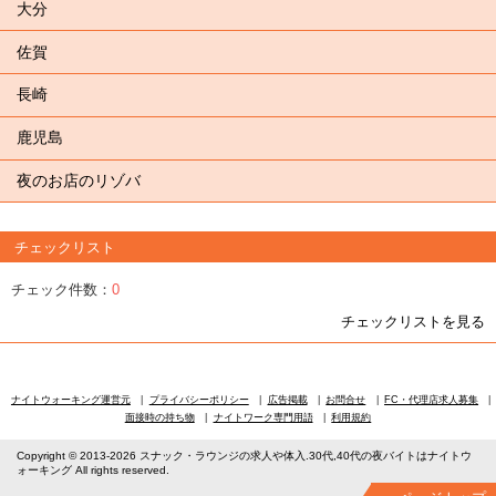
大分
佐賀
長崎
鹿児島
夜のお店のリゾバ
チェックリスト
チェック件数：
0
チェックリストを見る
ナイトウォーキング運営元
プライバシーポリシー
広告掲載
お問合せ
FC・代理店求人募集
面接時の持ち物
ナイトワーク専門用語
利用規約
Copyright © 2013-2026 スナック・ラウンジの求人や体入.30代,40代の夜バイトはナイトウ
ォーキング All rights reserved.