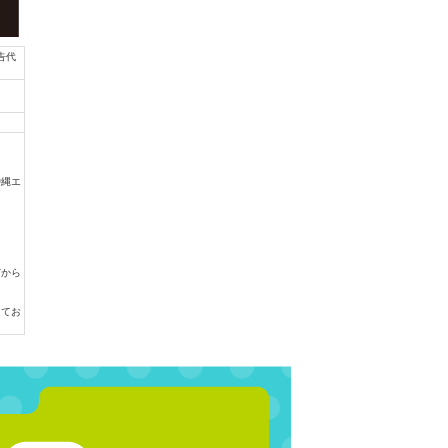
告代
沖縄エ
、
だから
してお