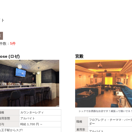
イト
京
件数：
5
件
ose (ロゼ)
宮殿
職種
カウンターレディ
雇用形態
アルバイト
フロアレディ・チーママ・バー
職種
ダー
給与
時給 1,700 円 ～
雇用形
八王子駅からスグ!
アルバイト