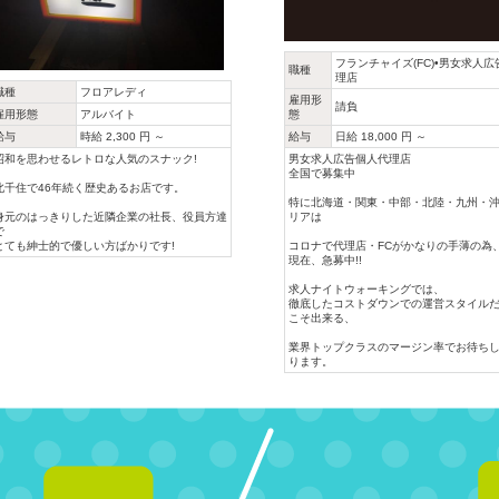
フランチャイズ(FC)•男女求人広
職種
理店
職種
フロアレディ
雇用形
請負
雇用形態
アルバイト
態
給与
時給 2,300 円 ～
給与
日給 18,000 円 ～
昭和を思わせるレトロな人気のスナック!
男女求人広告個人代理店
全国で募集中
北千住で46年続く歴史あるお店です。
特に北海道・関東・中部・北陸・九州・
身元のはっきりした近隣企業の社長、役員方達
リアは
で
とても紳士的で優しい方ばかりです!
コロナで代理店・FCがかなりの手薄の為
現在、急募中!!
求人ナイトウォーキングでは、
徹底したコストダウンでの運営スタイル
こそ出来る、
業界トップクラスのマージン率でお待ち
ります。