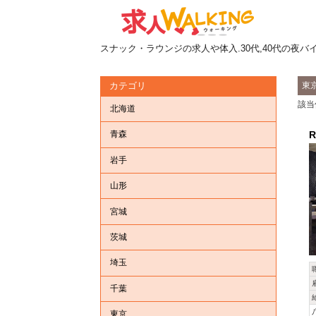
スナック・ラウンジの求人や体入.30代,40代の夜バ
東
カテゴリ
該当
北海道
R
青森
岩手
山形
宮城
茨城
埼玉
千葉
東京