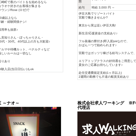
態
三崎町で夜のバイトをを始めるなら
カラオケ好きのお客様が集まる
給与
時給 3,000 円 ～
ラウンジRose (ロゼ)で
伊豆大島でリゾートバイト
宮殿で働きませんか?
20歳以上なら
年齢・経験関係ナシ!
東京から実は近い伊豆大島!
採用率も抜群♪
新生活!応援資金の支給あり♪
人見知りさん・ぽっちゃりさん・
フル装備の寮付き(即入居)okなので、
20代・30代、40代以上の方も大歓迎♪
かばん一つで始められます♪
ノルマや待機カット、ペナルティなど
宮殿ではガッツリ稼げる給与システムで
厳しいルールは一切なし
エリアトップクラスの好待遇をご用意し
送りあり
貴女のご応募お待ちしています♪
体験入店(当日日払い)もok
赴任交通費規定支給(1ヶ月以上)
2週間の勤務でも片道の船賃支給あり
直 ～ナオ～
株式会社求人ワーキング ※FC
代理店