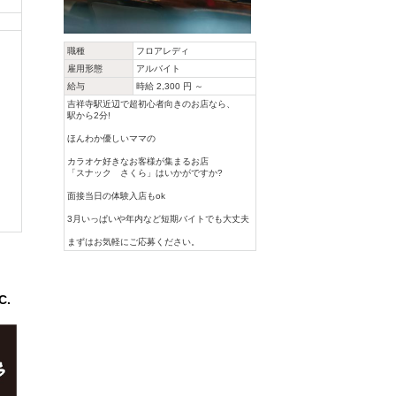
職種
フロアレディ
雇用形態
アルバイト
給与
時給 2,300 円 ～
吉祥寺駅近辺で超初心者向きのお店なら、
駅から2分!
ほんわか優しいママの
、
カラオケ好きなお客様が集まるお店
「スナック さくら」はいかがですか?
て
面接当日の体験入店もok
3月いっぱいや年内など短期バイトでも大丈夫
まずはお気軽にご応募ください。
.