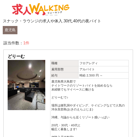
スナック・ラウンジの求人や体入.30代,40代の夜バイト
鹿児島
該当件数：
1
件
どりーむ
職種
フロアレディ
雇用形態
アルバイト
給与
時給 2,500 円 ～
鹿児島県大島郡で
ナイトワークのリゾートバイトを始めるなら
未経験でもマイペースに働ける
どりーむで♪
場所は鍾乳洞やダイビング、ケイビングなどで人気の
沖永良部島(おきのえらぶじま)
沖縄、与論からも近くリゾート感いっぱい
20代・30代・40代と
幅広く募集します!