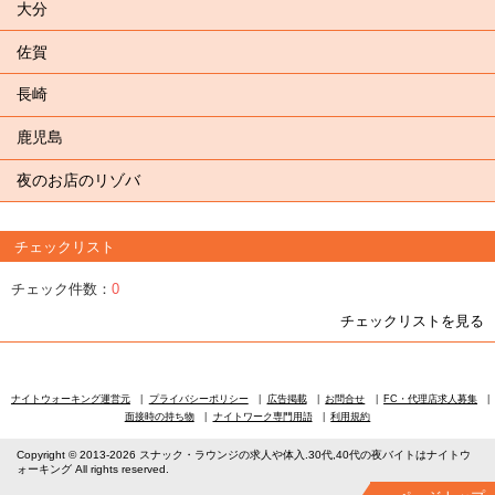
大分
佐賀
長崎
鹿児島
夜のお店のリゾバ
チェックリスト
チェック件数：
0
チェックリストを見る
ナイトウォーキング運営元
プライバシーポリシー
広告掲載
お問合せ
FC・代理店求人募集
面接時の持ち物
ナイトワーク専門用語
利用規約
Copyright © 2013-2026 スナック・ラウンジの求人や体入.30代,40代の夜バイトはナイトウ
ォーキング All rights reserved.