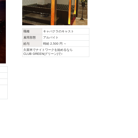
職種
キャバクラのキャスト
雇用形態
アルバイト
給与
時給 2,500 円 ～
久留米でナイトワークを始めるなら
CLUB GREEN(グリーン)で♪