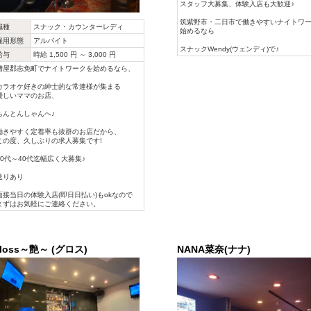
スタッフ大募集、体験入店も大歓迎♪
筑紫野市・二日市で働きやすいナイトワ
職種
スナック・カウンターレディ
始めるなら
雇用形態
アルバイト
スナックWendy(ウェンディ)で♪
給与
時給 1,500 円 ～ 3,000 円
糟屋郡志免町でナイトワークを始めるなら、
カラオケ好きの紳士的な常連様が集まる
優しいママのお店、
ちんとんしゃんへ♪
働きやすく定着率も抜群のお店だから、
この度、久しぶりの求人募集です!
20代～40代迄幅広く大募集♪
送りあり
面接当日の体験入店(即日日払い)もokなので
まずはお気軽にご連絡ください。
loss～艶～ (グロス)
NANA菜奈(ナナ)