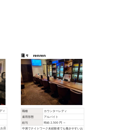
蓮々 renren
ディ
職種
カウンターレディ
雇用形態
アルバイト
給与
時給 2,500 円 ～
るお店
中洲でナイトワーク未経験者でも働きやすいお