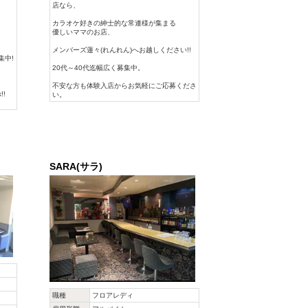
店なら、
カラオケ好きの紳士的な常連様が集まる
優しいママのお店、
メンバーズ蓮々(れんれん)へお越しください!!
集中!
20代～40代迄幅広く募集中。
不安な方も体験入店からお気軽にご応募くださ
!
い。
SARA(サラ)
職種
フロアレディ