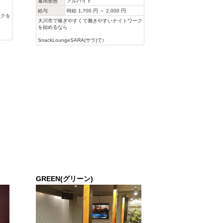
雇用形態
アルバイト
給与
時給 1,700 円 ～ 2,000 円
ークを
大川市で稼ぎやすくて働きやすいナイトワーク
を始めるなら
SnackLoungeSARA(サラ)で♪
GREEN(グリーン)