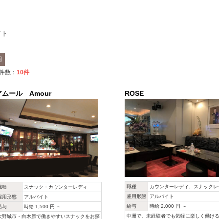
イト
岡
件数：
10
件
アムール Amour
ROSE
職種
カウンターレディ、スナックレ
職種
スナック・カウンターレディ
雇用形態
アルバイト
雇用形態
アルバイト
給与
時給 2,000 円 ～
給与
時給 1,500 円 ～
中洲で、未経験者でも気軽に楽しく働け
大野城市・白木原で働きやすいスナックをお探