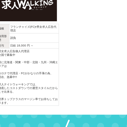
フランチャイズ(FC)•男女求人広告代
職種
理店
雇用形
請負
態
給与
日給 18,000 円 ～
男女求人広告個人代理店
全国で募集中
特に北海道・関東・中部・北陸・九州・沖縄エ
リアは
コロナで代理店・FCがかなりの手薄の為、
現在、急募中!!
求人ナイトウォーキングでは、
徹底したコストダウンでの運営スタイルだから
こそ出来る、
業界トップクラスのマージン率でお待ちしてお
ります。