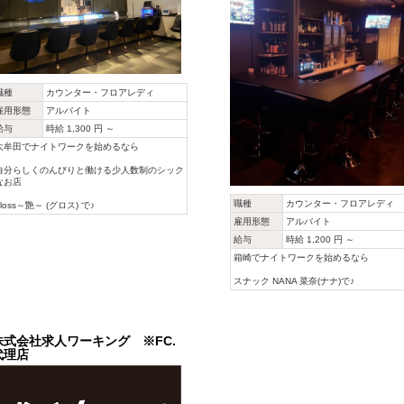
職種
カウンター・フロアレディ
雇用形態
アルバイト
給与
時給 1,300 円 ～
大牟田でナイトワークを始めるなら
自分らしくのんびりと働ける少人数制のシック
なお店
職種
カウンター・フロアレディ
gloss～艶～ (グロス) で♪
雇用形態
アルバイト
給与
時給 1,200 円 ～
箱崎でナイトワークを始めるなら
スナック NANA 菜奈(ナナ)で♪
株式会社求人ワーキング ※FC.
代理店