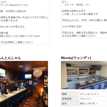
なら、
しなら!
「スナック ROSE」で♪
スナック Amour(アムール)♪
定着率も抜群のお店で、
西鉄 白木原から徒歩2分
この度、久しぶりの求人募集です!
お客様も常連様の良い方ばかりですので安心し
20代はもちろん、30代、40代と幅広く募
てお仕事できます。
コロナ対策も万全!
自分に合うか不安な方も
不安な方は、体験入店も面談の上、相談ok!
面接の後、
まずはお気軽にご連絡ください!
体験入店をしてから決めてくれてもok
まずはお気軽にご連絡ください♪
ちんとんしゃん
Wendy(ウェンディ)
職種
カウンターレディ
雇用形態
アルバイト
給与
時給 1,700 円 ～