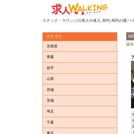
スナック・ラウンジの求人や体入.30代,40代の夜バ
福
カテゴリ
該当
北海道
青森
岩手
山形
宮城
茨城
埼玉
千葉
東京